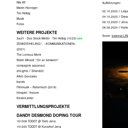
Nils Alf
Aufführungen:
Martin Hünniger
02.10.2023 // Lei
Tim Helbig
04.10.2023 // Dres
Musik
09.12.2023 // Jena
Fotos
28.09.2024 // Karl
WEITERE PROJEKTE
Score:
external LI
3auf1 - Duo Stock-Wettin - Tim Helbig (10/23)
ZENKER/HELBIG// : »KOMMUNIKATIONEN«
(2021)
The Lonious Monk
Robin Minard: "On an between"
compagnie aquanaut
20Lights // Strand22
Alfeh Gonzales
bands
Filmmusik – Rattenloch (2019)
hörspiel / feature
KinderLieder
VERMITTLUNGSPROJEKTE
DANDY DESMOND DOPING TOUR
161008 TDDDT @ Trafo Jena
151205 TDDDT @ Kunsthof Jena