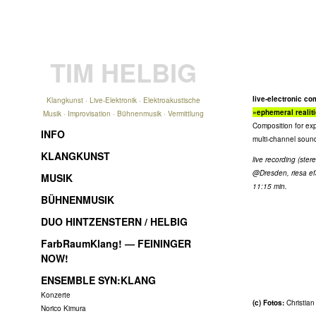
TIM HELBIG
live-electronic co
Klangkunst · Live-Elektronik · Elektroakustische
»ephemeral realit
Musik · Improvisation · Bühnenmusik · Vermittlung
Composition for exp
INFO
multi-channel sound
KLANGKUNST
live recording (ste
@Dresden, riesa ef
MUSIK
11:15 min.
BÜHNENMUSIK
DUO HINTZENSTERN / HELBIG
FarbRaumKlang! — FEININGER
NOW!
ENSEMBLE SYN:KLANG
Konzerte
(c) Fotos:
Christian
Norico Kimura