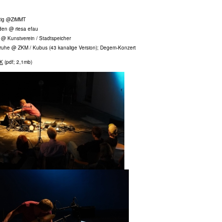
pzig @ZiMMT
den @ riesa efau
 @ Kunstverein / Stadtspeicher
sruhe @ ZKM / Kubus (43 kanalige Version); Degem-Konzert
NK
(pdf; 2,1mb)