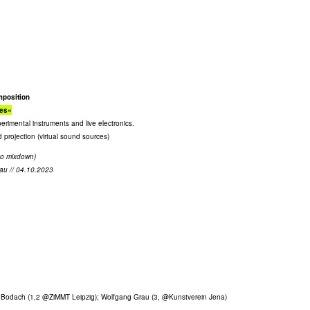
mposition
ies«
erimental instruments and live electronics.
 projection (virtual sound sources)
reo mixdown)
au // 04.10.2023
 Bodach (1,2 @ZiMMT Leipzig); Wolfgang Grau (3, @Kunstverein Jena)