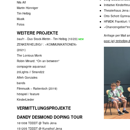
Nils Alf
Initiative Kinderfre
Martin Hünniger
Theaterhaus Jena /
Tim Helbig
Otto Schott Gymna
Musik
HFMDK Frankfurt /
Fotos
»Chancengeber*inne
WEITERE PROJEKTE
Anfrage per Mail an
3auf1 - Duo Stock-Wettin - Tim Helbig (10/23)
post (at) timhelbig.
ZENKER/HELBIG// : »KOMMUNIKATIONEN«
(2021)
The Lonious Monk
Robin Minard: "On an between"
compagnie aquanaut
20Lights // Strand22
Alfeh Gonzales
bands
Filmmusik – Rattenloch (2019)
hörspiel / feature
KinderLieder
VERMITTLUNGSPROJEKTE
DANDY DESMOND DOPING TOUR
161008 TDDDT @ Trafo Jena
151205 TDDDT @ Kunsthof Jena