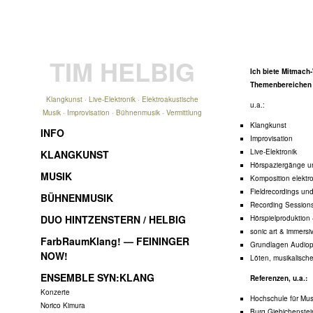
TIM HELBIG
Ich biete Mitmach
Themenbereichen a
Klangkunst · Live-Elektronik · Elektroakustische
u.a.:
Musik · Improvisation · Bühnenmusik · Vermittlung
Klangkunst
INFO
Improvisation
Live-Elektronik
KLANGKUNST
Hörspaziergänge un
MUSIK
Komposition elektr
Fieldrecordings u
BÜHNENMUSIK
Recording Sessions 
DUO HINTZENSTERN / HELBIG
Hörspielproduktion
sonic art & immersiv
FarbRaumKlang! — FEININGER
Grundlagen Audiop
NOW!
Löten, musikalisch
ENSEMBLE SYN:KLANG
Referenzen, u.a.:
Konzerte
Hochschule für Mus
Norico Kimura
Burg Giebichenstei