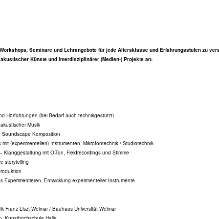
-Workshops, Seminare und Lehrangebote für jede Altersklasse und Erfahrungsstufen zu ve
kustischer Künste und interdisziplinärer (Medien-) Projekte an:
d Hörführungen (bei Bedarf auch technikgestützt)
oakustischer Musik
nd Soundscape Komposition
mit (experimentellen) Instrumenten, Mikrofontechnik / Studiotechnik
 – Klanggestaltung mit O-Ton, Fieldrecordings und Stimme
e storytelling
roduktion
es Experimentieren, Entwicklung experimenteller Instrumente
ik Franz Liszt Weimar / Bauhaus Universität Weimar
n, Kunsthochschule Halle