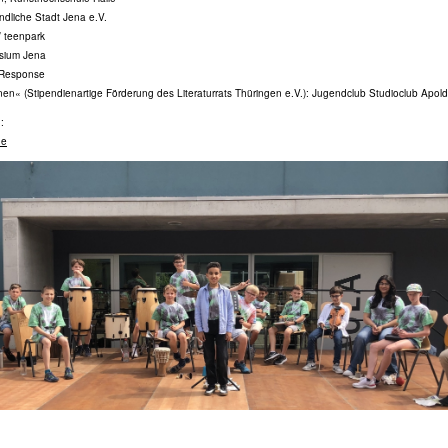
undliche Stadt Jena e.V.
 teenpark
sium Jena
 Response
n« (Stipendienartige Förderung des Literaturrats Thüringen e.V.): Jugendclub Studioclub Apol
:
de