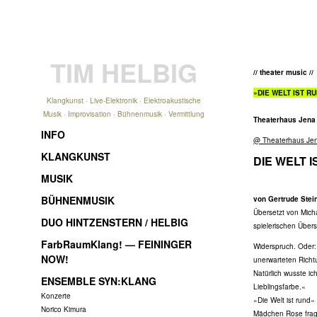
TIM HELBIG
// theater music //
»DIE WELT IST R
Klangkunst · Live-Elektronik · Elektroakustische
Musik · Improvisation · Bühnenmusik · Vermittlung
Theaterhaus Jena
INFO
@ Theaterhaus Je
KLANGKUNST
DIE WELT 
MUSIK
BÜHNENMUSIK
von Gertrude Stei
Übersetzt von Mich
DUO HINTZENSTERN / HELBIG
spielerischen Über
FarbRaumKlang! — FEININGER
Widerspruch. Oder:
NOW!
unerwarteten Richt
Natürlich wusste ic
ENSEMBLE SYN:KLANG
Lieblingsfarbe.«
Konzerte
»Die Welt ist rund«
Norico Kimura
Mädchen Rose fragt