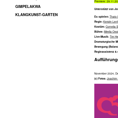
Premiere: 29.11.2
GIMPELAKWA
Unterstützt von J
KLANGKUNST-GARTEN
Es spielen:
Thato
Regie:
Kerstin Len
soundart / electroacoustic music / live-electronic /
Kostüm:
Cornelia 
experimental music / improvisation / freemusic /
Bühne:
Mirella Oes
sound installations / sound objects / music /
Live-Musik:
Tim He
Thüringen / Jena / thuringia
Dramaturgische Mi
Bewegung (Balanc
Regieassistenz & 
Aufführung
November 2024, De
(c) Fotos:
Joachim 