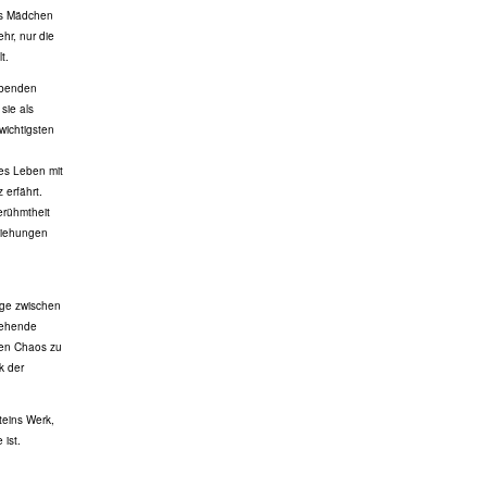
das Mädchen
hr, nur die
t.
habenden
sie als
wichtigsten
nes Leben mit
 erfährt.
Berühmtheit
eziehungen
nge zwischen
drehende
ären Chaos zu
k der
teins Werk,
 ist.