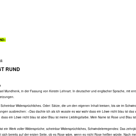
UND«
na
IST RUND
n
ael Mundhenk, in der Fassung von Kerstin Lehnart. In deutscher und englischer Sprache, mit e
setzungen.
 Scheinbar Widersprüchliches. Oder: Sätze, die um den eigenen Inhalt kreisen, bis sie im Schwin
ungen ausbrechen: »Das dachte ich als ich wusste es war wahr dass ein Löwe nicht blau ist das w
h dass ein Löwe nicht blau ist aber Blau ist meine Lieblingsfarbe. Mein Name ist Rose und Blau is
 ist ein Werk voller Widersprüche; scheinbar Widersprüchliches, Schwindelerregendes: Das zehnjä
 sich bereits auf der ersten Seite, ob es Rose wäre, wenn es nicht Rose heißen würde. Nach m