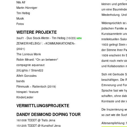
Nils Alf
kleinen und größer
Martin Hünniger
um eine Baumrinde 
Tim Helbig
Wiederholung. Und 
Musik
Widersprüchlich is
Fotos
jüdischen Familie a
WEITERE PROJEKTE
Kunstsammlerin und 
3auf1 - Duo Stock-Wettin - Tim Helbig (10/23)
intellektuellen Sal
ZENKER/HELBIG// : »KOMMUNIKATIONEN«
1933 gelingt Stein 
(2021)
der Stimme ihrer Pa
The Lonious Monk
1939 erscheint ihr 
Robin Minard: "On an between"
damit noch mehr ste
compagnie aquanaut
und Kollaboration 
20Lights // Strand22
Sich mit Gertrude S
Alfeh Gonzales
beschäftigen. Die 
bands
Erinnerung und For
Filmmusik – Rattenloch (2019)
Sprache fast wie hy
hörspiel / feature
schaffen, ohne dabe
KinderLieder
Kontraste und der 
VERMITTLUNGSPROJEKTE
Die Inszenierung wu
DANDY DESMOND DOPING TOUR
so zart wie die Suc
161008 TDDDT @ Trafo Jena
Altersempfehlung: f
151205 TDDDT @ Kunsthof Jena