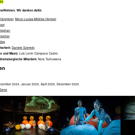
024
enaWohnen. Wir danken dafür.
 Kämmerer
,
Mona Louisa-Melinka Hempel
hart
Stephan
treicher
lbig
tarbeit:
Daniele Szeredy
e und Mast):
Luis Lenin Campana Castro
dramaturgische Mitarbeit:
Nora Tschuwana
en
zember 2024, Januar 2025, April 2025, Dezember 2025
Dette