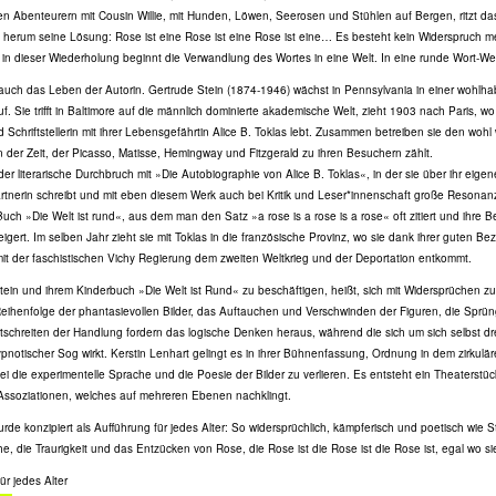
en Abenteurern mit Cousin Willie, mit Hunden, Löwen, Seerosen und Stühlen auf Bergen, ritzt 
herum seine Lösung: Rose ist eine Rose ist eine Rose ist eine… Es besteht kein Widerspruch me
in dieser Wiederholung beginnt die Verwandlung des Wortes in eine Welt. In eine runde Wort-Wel
t auch das Leben der Autorin. Gertrude Stein (1874-1946) wächst in Pennsylvania in einer wohl
uf. Sie trifft in Baltimore auf die männlich dominierte akademische Welt, zieht 1903 nach Paris, wo 
Schriftstellerin mit ihrer Lebensgefährtin Alice B. Toklas lebt. Zusammen betreiben sie den wohl 
on der Zeit, der Picasso, Matisse, Hemingway und Fitzgerald zu ihren Besuchern zählt.
der literarische Durchbruch mit »Die Autobiographie von Alice B. Toklas«, in der sie über ihr eige
rtnerin schreibt und mit eben diesem Werk auch bei Kritik und Leser*innenschaft große Resonanz
Buch »Die Welt ist rund«, aus dem man den Satz »a rose is a rose is a rose« oft zitiert und ihre 
igert. Im selben Jahr zieht sie mit Toklas in die französische Provinz, wo sie dank ihrer guten B
mit der faschistischen Vichy Regierung dem zweiten Weltkrieg und der Deportation entkommt.
tein und ihrem Kinderbuch »Die Welt ist Rund« zu beschäftigen, heißt, sich mit Widersprüchen zu
Reihenfolge der phantasievollen Bilder, das Auftauchen und Verschwinden der Figuren, die Sprü
tschreiten der Handlung fordern das logische Denken heraus, während die sich um sich selbst 
pnotischer Sog wirkt. Kerstin Lenhart gelingt es in ihrer Bühnenfassung, Ordnung in dem zirkul
i die experimentelle Sprache und die Poesie der Bilder zu verlieren. Es entsteht ein Theaterstüc
Assoziationen, welches auf mehreren Ebenen nachklingt.
rde konzipiert als Aufführung für jedes Alter: So widersprüchlich, kämpferisch und poetisch wie S
he, die Traurigkeit und das Entzücken von Rose, die Rose ist die Rose ist die Rose ist, egal wo sie
ür jedes Alter