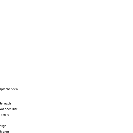
ntsprechenden
del nach
ar doch klar.
t meine
hrige
ehreren