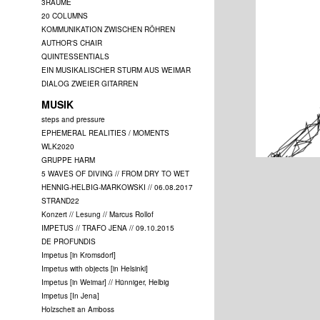
3RÄUME
20 COLUMNS
KOMMUNIKATION ZWISCHEN RÖHREN
AUTHOR'S CHAIR
QUINTESSENTIALS
EIN MUSIKALISCHER STURM AUS WEIMAR
DIALOG ZWEIER GITARREN
MUSIK
steps and pressure
EPHEMERAL REALITIES / MOMENTS
WLK2020
GRUPPE HARM
5 WAVES OF DIVING // FROM DRY TO WET
HENNIG-HELBIG-MARKOWSKI // 06.08.2017
STRAND22
Konzert // Lesung // Marcus Rollof
IMPETUS // TRAFO JENA // 09.10.2015
DE PROFUNDIS
Impetus [in Kromsdorf]
Impetus with objects [in Helsinki]
Impetus [in Weimar] // Hünniger, Helbig
Impetus [In Jena]
Holzscheit an Amboss