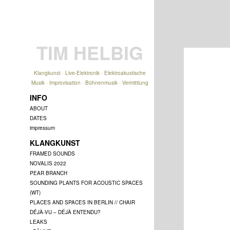
TIM HELBIG
Klangkunst · Live-Elektronik · Elektroakustische
Musik · Improvisation · Bühnenmusik · Vermittlung
INFO
ABOUT
DATES
impressum
KLANGKUNST
FRAMED SOUNDS
NOVALIS 2022
PEAR BRANCH
SOUNDING PLANTS FOR ACOUSTIC SPACES
(WT)
PLACES AND SPACES IN BERLIN // CHAIR
DÉJÀ-VU – DÉJÀ ENTENDU?
LEAKS