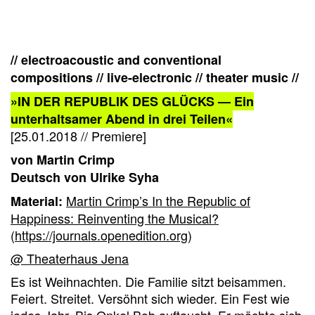
// electroacoustic and conventional
compositions // live-electronic // theater music //
»IN DER REPUBLIK DES GLÜCKS — Ein
unterhaltsamer Abend in drei Teilen«
[25.01.2018 // Premiere]
von Martin Crimp
Deutsch von Ulrike Syha
Martin Crimp’s In the Republic of
Material:
Happiness: Reinventing the Musical?
(
https://journals.openedition.org
)
@ Theaterhaus Jena
Es ist Weihnachten. Die Familie sitzt beisammen.
Feiert. Streitet. Versöhnt sich wieder. Ein Fest wie