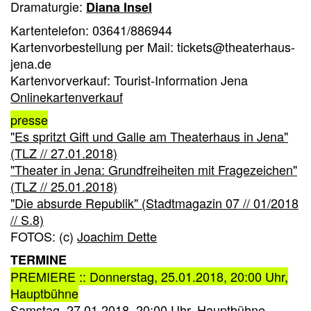
Dramaturgie:
Diana Insel
Kartentelefon: 03641/886944
Kartenvorbestellung per Mail: tickets@theaterhaus-
jena.de
Kartenvorverkauf: Tourist-Information Jena
Onlinekartenverkauf
presse
"Es spritzt Gift und Galle am Theaterhaus in Jena"
(TLZ // 27.01.2018)
"Theater in Jena: Grundfreiheiten mit Fragezeichen"
(TLZ // 25.01.2018)
"Die absurde Republik" (Stadtmagazin 07 // 01/2018
// S.8)
FOTOS: (c)
Joachim Dette
TERMINE
PREMIERE :: Donnerstag, 25.01.2018, 20:00 Uhr,
Hauptbühne
Samstag, 27.01.2018, 20:00 Uhr, Hauptbühne