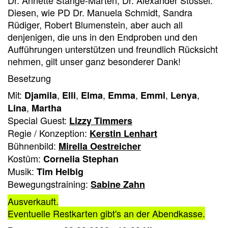
Dr. Annette Stange-Marten, Dr. Alexander Stössel.
Diesen, wie PD Dr. Manuela Schmidt, Sandra
Rüdiger, Robert Blumenstein, aber auch all
denjenigen, die uns in den Endproben und den
Aufführungen unterstützen und freundlich Rücksicht
nehmen, gilt unser ganz besonderer Dank!
Besetzung
Mit:
,
,
,
,
,
,
Djamila
Elli
Elma
Emma
Emmi
Lenya
,
Lina
Martha
Special Guest:
Lizzy Timmers
Regie / Konzeption:
Kerstin Lenhart
Bühnenbild:
Mirella Oestreicher
Kostüm:
Cornelia Stephan
Musik:
Tim Helbig
Bewegungstraining:
Sabine Zahn
Ausverkauft.
Eventuelle Restkarten gibt's an der Abendkasse.